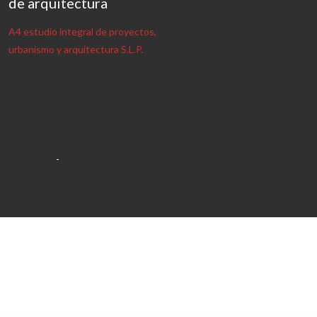
de arquitectura
A4 estudio integral de proyectos,
urbanismo y arquitectura S.L.P.
976 235 616
proyectos@a4arquitectos.es
Plaza Nuestra Señora del Carmen 8, 4º
50.004 Zaragoza
Instagram
-
LinkedIn