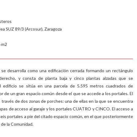
asteros
rea SUZ 89/3 (Arcosur), Zaragoza
6 m2
” se desarrolla como una edificación cerrada formando un rectángulo
 derecho, y consta de planta baja y cinco plantas alzadas que se
El edificio se sitúa en una parcela de 5.595 metros cuadrados de
or de un gran espacio común desde el que se accede a los portales. El
a través de dos zonas de porches: una de ellas en la que se encuentra
ampas de acceso al garaje y los portales CUATRO y CINCO. El acceso a
 seis portales a pie del citado espacio común, en el que posteriormente
 de la Comunidad.