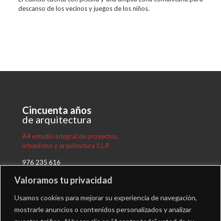
descanso de los vecinos y juegos de los niños.
Cincuenta años
de arquitectura
A4 estudio integral de proyectos,
urbanismo y arquitectura S.L.P.
976 235 616
proyectos@a4arquitectos.es
Valoramos tu privacidad
Plaza Nuestra Señora del Carmen 8, 4º
50.004 Zaragoza
Usamos cookies para mejorar su experiencia de navegación,
Instagram
-
LinkedIn
mostrarle anuncios o contenidos personalizados y analizar