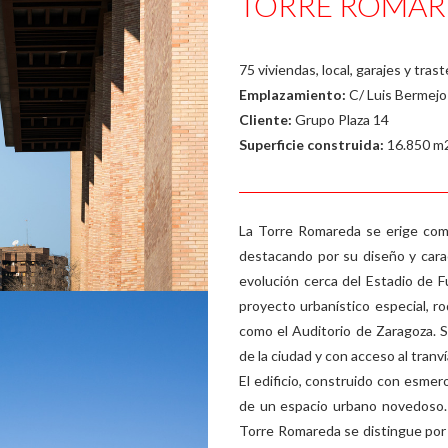
TORRE ROMAR
75 viviendas, local, garajes y tras
Emplazamiento:
C/ Luis Bermejo 
Cliente:
Grupo Plaza 14
Superficie construida:
16.850 m
La Torre Romareda se erige como
destacando por su diseño y cara
evolución cerca del Estadio de 
proyecto urbanístico especial, ro
como el Auditorio de Zaragoza. Su
de la ciudad y con acceso al tranv
El edificio, construido con esme
de un espacio urbano novedoso. 
Torre Romareda se distingue por 