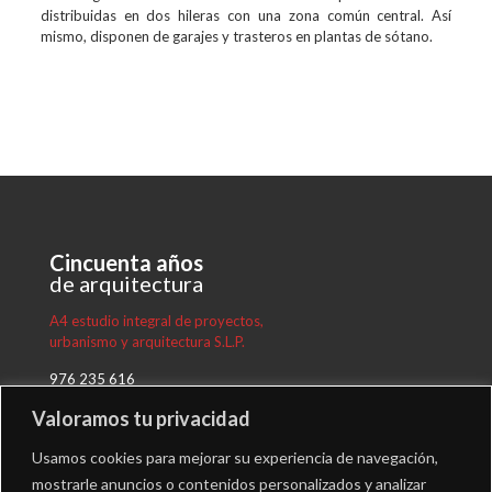
distribuidas en dos hileras con una zona común central. Así
mismo, disponen de garajes y trasteros en plantas de sótano.
Cincuenta años
de arquitectura
A4 estudio integral de proyectos,
urbanismo y arquitectura S.L.P.
976 235 616
proyectos@a4arquitectos.es
Valoramos tu privacidad
Plaza Nuestra Señora del Carmen 8, 4º
50.004 Zaragoza
Usamos cookies para mejorar su experiencia de navegación,
Instagram
-
LinkedIn
mostrarle anuncios o contenidos personalizados y analizar